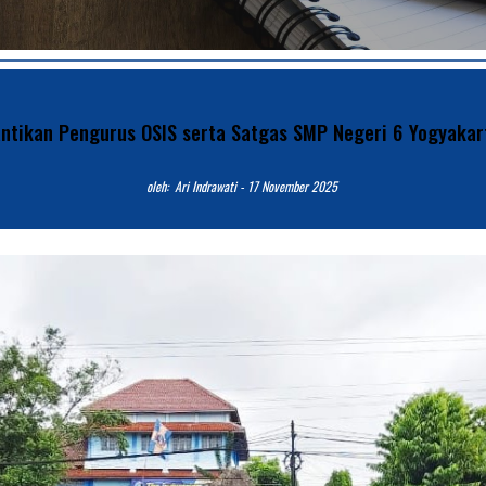
antikan Pengurus OSIS serta Satgas SMP Negeri 6 Yogyaka
o
leh: Ari Indrawati -
17
November 2025