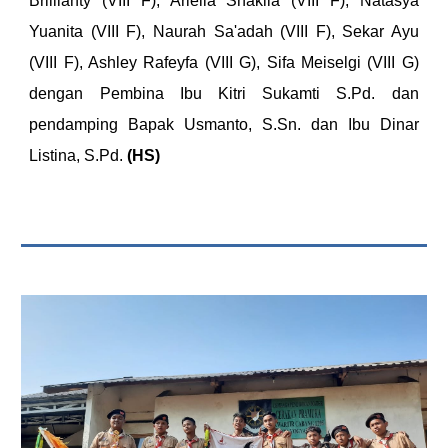
Brillianty (VIII F), Ariella Shakila (VIII F), Natasya
Yuanita (VIII F), Naurah Sa'adah (VIII F), Sekar Ayu
(VIII F), Ashley Rafeyfa (VIII G), Sifa Meiselgi (VIII G)
dengan Pembina Ibu Kitri Sukamti S.Pd. dan
pendamping Bapak Usmanto, S.Sn. dan Ibu Dinar
Listina, S.Pd.
(HS)