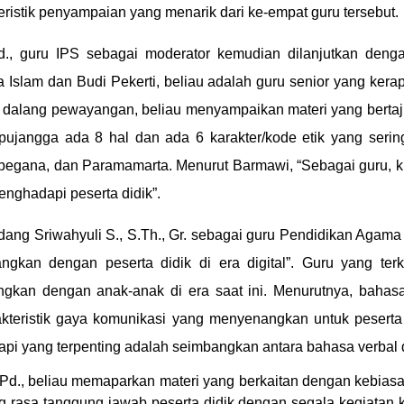
eristik penyampaian yang menarik dari ke-empat guru tersebut.
d., guru IPS sebagai moderator kemudian dilanjutkan denga
Islam dan Budi Pekerti, beliau adalah guru senior yang kerap
dalang pewayangan, beliau menyampaikan materi yang bertaju
ujangga ada 8 hal dan ada 6 karakter/kode etik yang sering 
gana, dan Paramamarta. Menurut Barmawi, “Sebagai guru, kita 
enghadapi peserta didik”.
ng Sriwahyuli S., S.Th., Gr. sebagai guru Pendidikan Agama K
kan dengan peserta didik di era digital”. Guru yang ter
kan dengan anak-anak di era saat ini. Menurutnya, bahas
akteristik gaya komunikasi yang menyenangkan untuk pesert
, tapi yang terpenting adalah seimbangkan antara bahasa verba
S.Pd., beliau memaparkan materi yang berkaitan dengan kebias
g rasa tanggung jawab peserta didik dengan segala kegiatan 