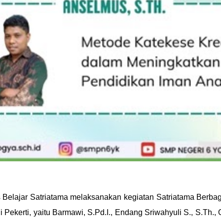
Belajar Satriatama melaksanakan kegiatan Satriatama Berbagi Pr
ekerti, yaitu Barmawi, S.Pd.I., Endang Sriwahyuli S., S.Th., G