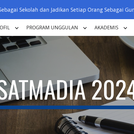
Sebagai Sekolah dan Jadikan Setiap Orang Sebagai Guru
ip to main content
Skip to navigat
OFIL
PROGRAM UNGGULAN
AKADEMIS
SATMADIA 202