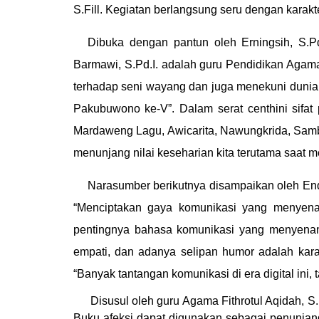
S.Fill. Kegiatan berlangsung seru dengan karakt
Dibuka dengan pantun oleh Erningsih, S.P
Barmawi, S.Pd.I. adalah guru Pendidikan Agama 
terhadap seni wayang dan juga menekuni dunia 
Pakubuwono ke-V”. Dalam serat centhini sifat p
Mardaweng Lagu, Awicarita, Nawungkrida, Sambe
menunjang nilai keseharian kita terutama saat m
Narasumber berikutnya disampaikan oleh Enda
“Menciptakan gaya komunikasi yang menyenang
pentingnya bahasa komunikasi yang menyenang
empati, dan adanya selipan humor adalah kar
“Banyak tantangan komunikasi di era digital ini
Disusul oleh guru Agama Fithrotul Aqidah, 
Buku afeksi dapat digunakan sebagai penunjan