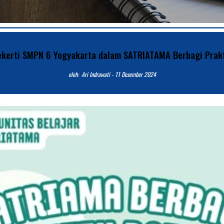
kerti SMPN 6 Yogyakarta dalam SATRIATAMA Berbagi Prakt
o
leh:
Ari Indrawati
-
11
Desember 2024