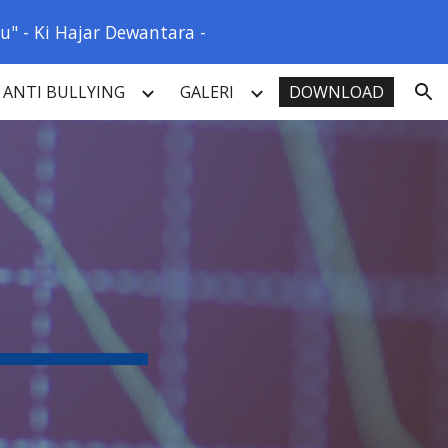
" - Ki Hajar Dewantara -
ion
ANTI BULLYING
GALERI
DOWNLOAD