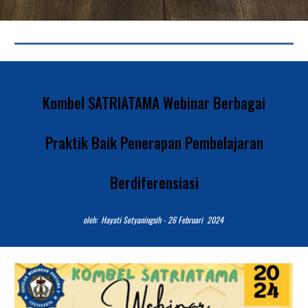
Kombel SATRIATAMA Webinar Berbagai
Praktik Baik Penerapan Pembelajaran
Berdiferensiasi
o
leh: Hayati Setyaningsih - 2
6
Februari
202
4