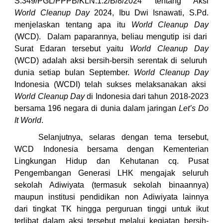
S.349/PGL/PPPB/KLN.1.2/B/8/2024 tentang Aksi
World Cleanup Day
2024, Ibu Dwi Isnawati, S.Pd.
menjelaskan tentang apa itu
World Cleanup Day
(WCD). Dalam paparannya, beliau mengutip isi dari
Surat Edaran tersebut yaitu
World Cleanup Day
(WCD) adalah aksi bersih-bersih serentak di seluruh
dunia setiap bulan September.
World Cleanup Day
Indonesia (WCDI) telah sukses melaksanakan aksi
World Cleanup Day
di Indonesia dari tahun 2018-2023
bersama 196 negara di dunia dalam jaringan
Let’s Do
It World
.
Selanjutnya, selaras dengan tema tersebut,
WCD Indonesia bersama dengan Kementerian
Lingkungan Hidup dan Kehutanan cq. Pusat
Pengembangan Generasi LHK mengajak seluruh
sekolah Adiwiyata (termasuk sekolah binaannya)
maupun institusi pendidikan non Adiwiyata lainnya
dari tingkat TK hingga perguruan tinggi untuk ikut
terlibat dalam aksi tersebut melalui kegiatan bersih-