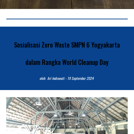
Sosialisasi Zero Waste SMPN 6 Yogyakarta
dalam Rangka World Cleanup Day
o
leh:
Ari Indrawati
-
19
September 2024