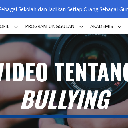
Sebagai Sekolah dan Jadikan Setiap Orang Sebagai Guru
ip to main content
Skip to navigat
OFIL
PROGRAM UNGGULAN
AKADEMIS
VIDEO TENTAN
BULLYING