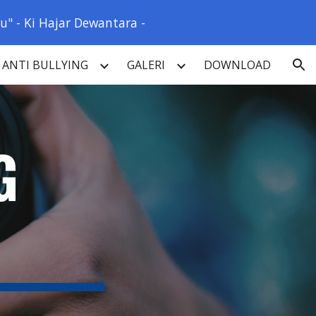
" - Ki Hajar Dewantara -
ion
ANTI BULLYING
GALERI
DOWNLOAD
G