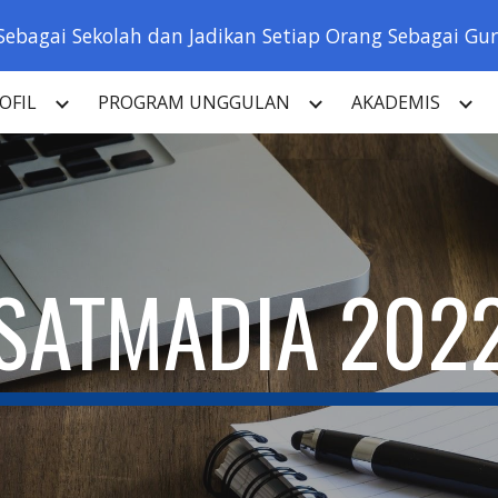
Sebagai Sekolah dan Jadikan Setiap Orang Sebagai Guru
ip to main content
Skip to navigat
OFIL
PROGRAM UNGGULAN
AKADEMIS
SATMADIA 202