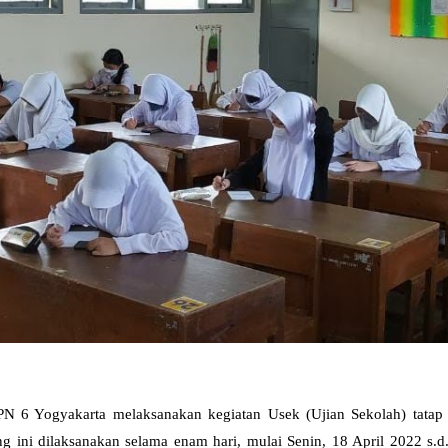
MPN 6 Yogyakarta melaksanakan kegiatan Usek (Ujian Sekolah) tat
ng ini dilaksanakan selama enam hari, mulai Senin, 18 April 2022 s.