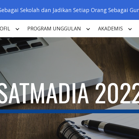
Sebagai Sekolah dan Jadikan Setiap Orang Sebagai Guru
ip to main content
Skip to navigat
OFIL
PROGRAM UNGGULAN
AKADEMIS
SATMADIA 202