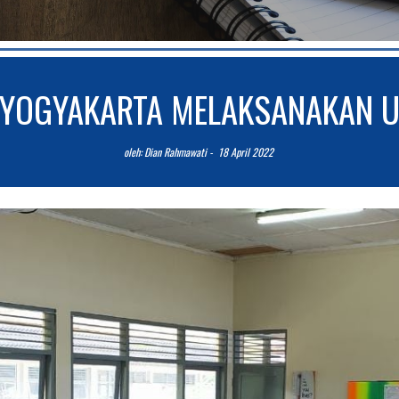
 YOGYAKARTA MELAKSANAKAN U
o
leh: 
Dian
Rahmawati
 -  
18
April
 2022