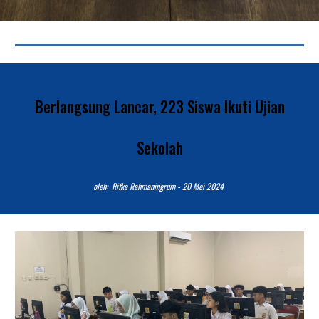
Berlangsung Lancar, 223 Siswa Ikuti Ujian
Sekolah
o
leh: Rifka Rahmaningrum -
20
Mei 2024