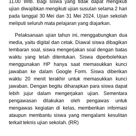
11.00 WIB. Bagi siswa yang tidak dapat mengikuti
ujian diwajibkan mengikuti ujian susulan selama 2 hari
pada tanggal 30 Mei dan 31 Mei 2024. Ujian sekolah
meliputi seluruh mata pelajaran yang diajarkan.
Pelaksanaan ujian tahun ini, menggabungkan dua
media, yaitu digital dan cetak. Diawal siswa dibagikan
lembaran soal, siswa mengerjakan soal dengan batas
waktu yang telah ditentukan. Siswa diperbolehkan
menggunakan HP hanya saat memasukkan kunci
jawaban ke dalam Google Form. Siswa diberikan
waktu 20 menit terakhir untuk memasukkan kunci
jawaban. Dengan begitu diharapkan para siswa dapat
lebih jujur dalam mengerjakan ujian. Sementara
pengawasan dilakukan oleh pengawas untuk
mengawas kegiatan di kelas, memberikan informasi
ataupun membantu siswa yang mengalami kesulitan
terkait teknis ujian sekolah. (RR)