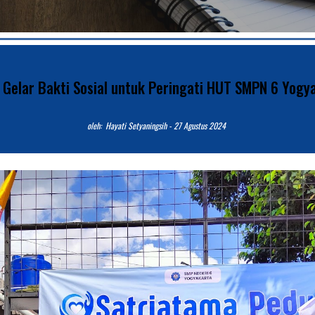
 Gelar Bakti Sosial untuk Peringati HUT SMPN 6 Yogy
o
leh: Hayati Setyaningsih - 2
7
Agustus 2024