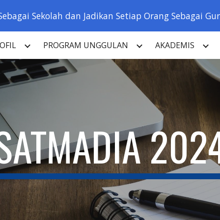
Sebagai Sekolah dan Jadikan Setiap Orang Sebagai Guru
ip to main content
Skip to navigat
OFIL
PROGRAM UNGGULAN
AKADEMIS
SATMADIA 202